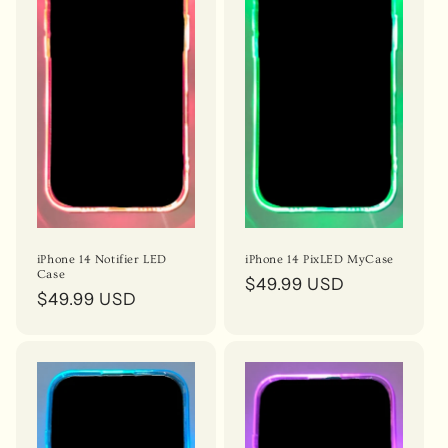
i
o
n
:
iPhone 14 Notifier LED
iPhone 14 PixLED MyCase
Case
Prix
$49.99 USD
Prix
$49.99 USD
habituel
habituel