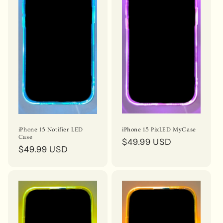
iPhone 15 PixLED MyCase
iPhone 15 Notifier LED
Case
Prix
$49.99 USD
Prix
$49.99 USD
habituel
habituel