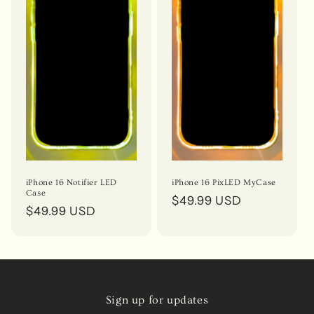
iPhone 16 Notifier LED
iPhone 16 PixLED MyCase
Case
Prix
$49.99 USD
Prix
$49.99 USD
habituel
habituel
Sign up for updates